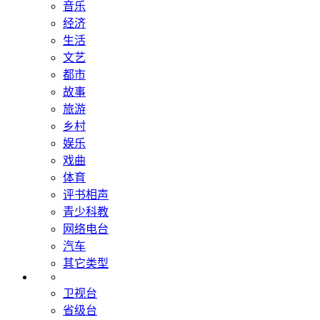
音乐
经济
生活
文艺
都市
故事
旅游
乡村
娱乐
戏曲
体育
评书相声
青少科教
网络电台
汽车
其它类型
卫视台
省级台