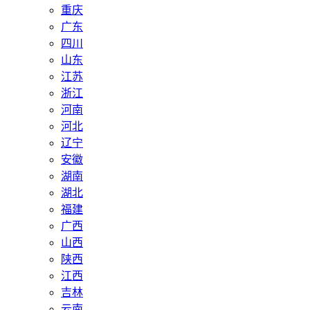
重庆
广东
四川
山东
江苏
浙江
河南
河北
辽宁
安徽
湖南
湖北
福建
广西
山西
陕西
江西
吉林
云南