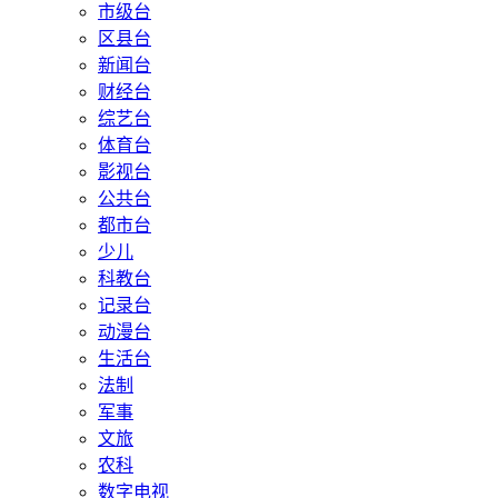
市级台
区县台
新闻台
财经台
综艺台
体育台
影视台
公共台
都市台
少儿
科教台
记录台
动漫台
生活台
法制
军事
文旅
农科
数字电视