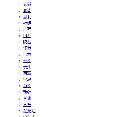
安徽
湖南
湖北
福建
广西
山西
陕西
江西
吉林
云南
贵州
西藏
宁夏
海南
新疆
甘肃
青海
黑龙江