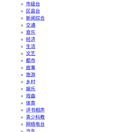
市级台
区县台
新闻综合
交通
音乐
经济
生活
文艺
都市
故事
旅游
乡村
娱乐
戏曲
体育
评书相声
青少科教
网络电台
汽车