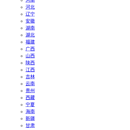
河南
河北
辽宁
安徽
湖南
湖北
福建
广西
山西
陕西
江西
吉林
云南
贵州
西藏
宁夏
海南
新疆
甘肃