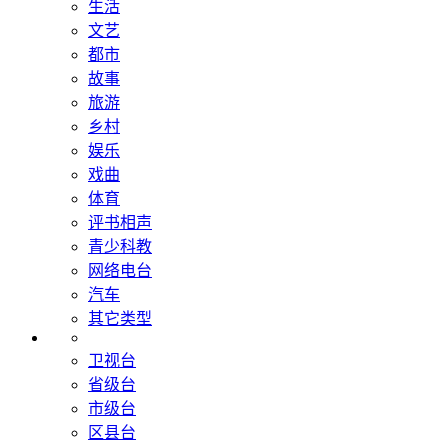
生活
文艺
都市
故事
旅游
乡村
娱乐
戏曲
体育
评书相声
青少科教
网络电台
汽车
其它类型
卫视台
省级台
市级台
区县台