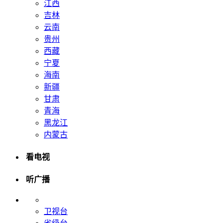
江西
吉林
云南
贵州
西藏
宁夏
海南
新疆
甘肃
青海
黑龙江
内蒙古
看电视
听广播
卫视台