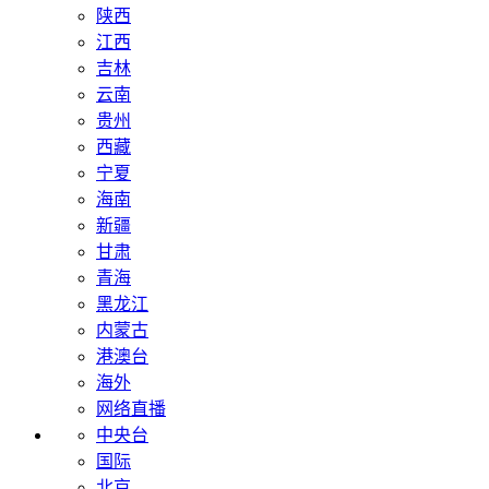
陕西
江西
吉林
云南
贵州
西藏
宁夏
海南
新疆
甘肃
青海
黑龙江
内蒙古
港澳台
海外
网络直播
中央台
国际
北京