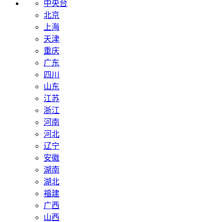
中央台
北京
上海
天津
重庆
广东
四川
山东
江苏
浙江
河南
河北
辽宁
安徽
湖南
湖北
福建
广西
山西