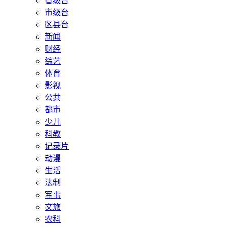
省级台
市级台
区县台
新闻
财经
综艺
体育
影视
公共
都市
少儿
科教
记录片
动漫
生活
法制
军事
文旅
农科