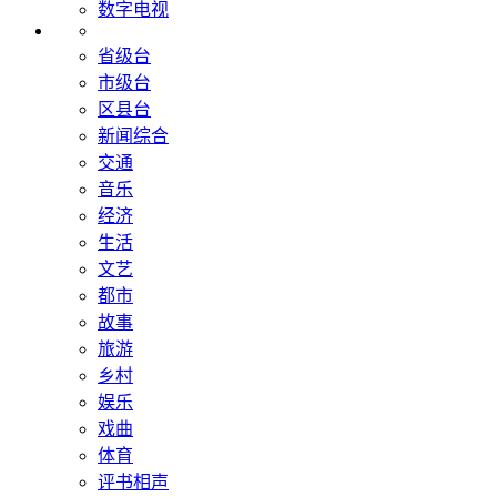
数字电视
省级台
市级台
区县台
新闻综合
交通
音乐
经济
生活
文艺
都市
故事
旅游
乡村
娱乐
戏曲
体育
评书相声