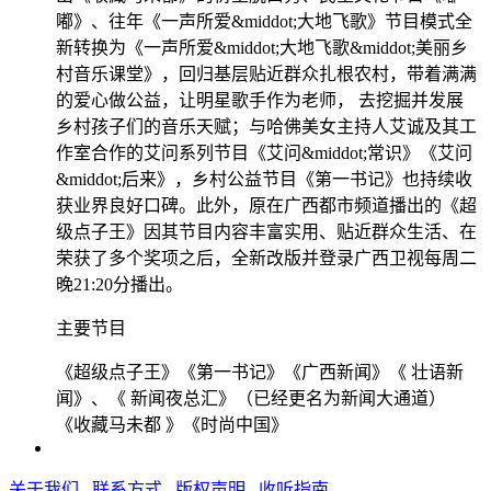
嘟》、往年《一声所爱&middot;大地飞歌》节目模式全
新转换为《一声所爱&middot;大地飞歌&middot;美丽乡
村音乐课堂》，回归基层贴近群众扎根农村，带着满满
的爱心做公益，让明星歌手作为老师， 去挖掘并发展
乡村孩子们的音乐天赋；与哈佛美女主持人艾诚及其工
作室合作的艾问系列节目《艾问&middot;常识》《艾问
&middot;后来》，乡村公益节目《第一书记》也持续收
获业界良好口碑。此外，原在广西都市频道播出的《超
级点子王》因其节目内容丰富实用、贴近群众生活、在
荣获了多个奖项之后，全新改版并登录广西卫视每周二
晚21:20分播出。
主要节目
《超级点子王》《第一书记》《广西新闻》《 壮语新
闻》、《 新闻夜总汇》（已经更名为新闻大通道）
《收藏马未都 》《时尚中国》
关于我们
联系方式
版权声明
收听指南