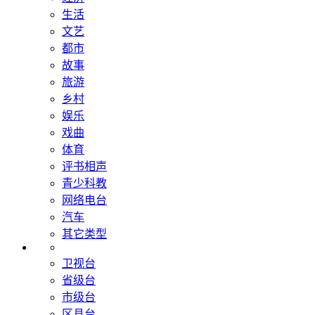
生活
文艺
都市
故事
旅游
乡村
娱乐
戏曲
体育
评书相声
青少科教
网络电台
汽车
其它类型
卫视台
省级台
市级台
区县台