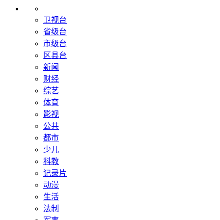
卫视台
省级台
市级台
区县台
新闻
财经
综艺
体育
影视
公共
都市
少儿
科教
记录片
动漫
生活
法制