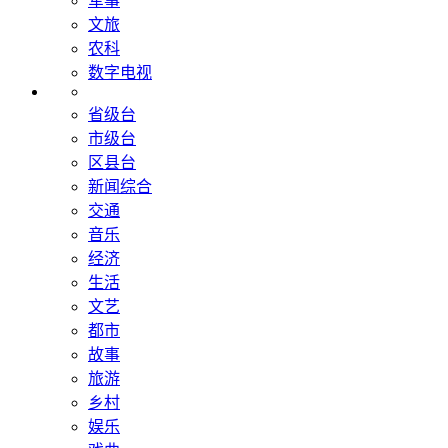
军事
文旅
农科
数字电视
省级台
市级台
区县台
新闻综合
交通
音乐
经济
生活
文艺
都市
故事
旅游
乡村
娱乐