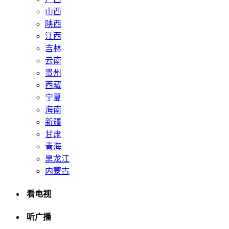
山西
陕西
江西
吉林
云南
贵州
西藏
宁夏
海南
新疆
甘肃
青海
黑龙江
内蒙古
看电视
听广播