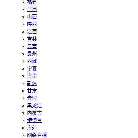
福建
广西
山西
陕西
江西
吉林
云南
贵州
西藏
宁夏
海南
新疆
甘肃
青海
黑龙江
内蒙古
港澳台
海外
网络直播