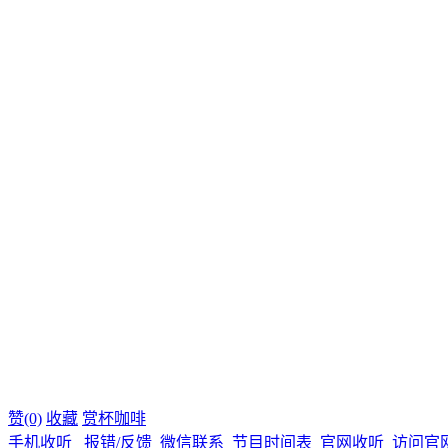
赞(0)
收藏
赏杯咖啡
手机收听
报错/反馈
微信联系
节目时间表
官网收听
访问官