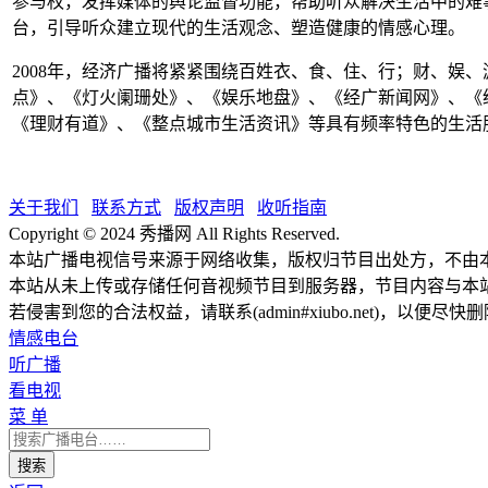
参与权，发挥媒体的舆论监督功能，帮助听众解决生活中的难
台，引导听众建立现代的生活观念、塑造健康的情感心理。
2008年，经济广播将紧紧围绕百姓衣、食、住、行；财、娱
点》、《灯火阑珊处》、《娱乐地盘》、《经广新闻网》、《
《理财有道》、《整点城市生活资讯》等具有频率特色的生活
关于我们
联系方式
版权声明
收听指南
Copyright © 2024 秀播网 All Rights Reserved.
本站广播电视信号来源于网络收集，版权归节目出处方，不由
本站从未上传或存储任何音视频节目到服务器，节目内容与本
若侵害到您的合法权益，请联系(admin#xiubo.net)，以便尽快
情感电台
听广播
看电视
菜 单