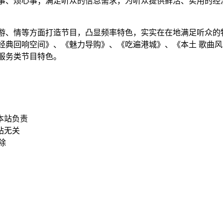
事、烦心事；满足听众的信息需求，为听众提供鲜活、实用的经
、游、情等方面打造节目，凸显频率特色，实实在在地满足听众的物
经典回响空间》、《魅力导购》、《吃遍港城》、《本土 歌曲
服务类节目特色。
本站负责
站无关
删除