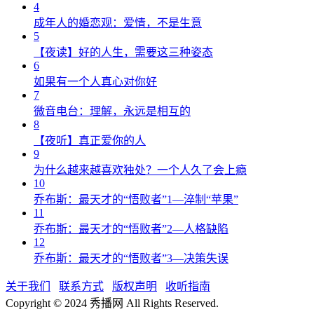
4
成年人的婚恋观：爱情，不是生意
5
【夜读】好的人生，需要这三种姿态
6
如果有一个人真心对你好
7
微音电台：理解，永远是相互的
8
【夜听】真正爱你的人
9
为什么越来越喜欢独处？一个人久了会上瘾
10
乔布斯：最天才的“悟败者”1—淬制“苹果”
11
乔布斯：最天才的“悟败者”2—人格缺陷
12
乔布斯：最天才的“悟败者”3—决策失误
关于我们
联系方式
版权声明
收听指南
Copyright © 2024 秀播网 All Rights Reserved.