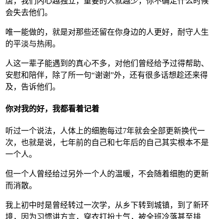
唐，我们内心越独立，重要的人就越少，你不确定什么时候
会失去他们。
唯一能做的，就是对那些还留在你身边的人更好，耐守人生
的平淡与热闹。
人这一辈子能遇到的真心不多，对他们曾经给予过得帮助、
安慰和陪伴，除了所一句“谢谢”外，还有很多话想趁还来得
及，告诉他们。
你对我的好，我都看着记着
听过一个说法，人体上的细胞每过7年就会全部更新换代一
次，也就是说，七年前的自己和七年后的自己其实根本不是
一个人。
但一个人曾经给过另外一个人的温暖，不会随着细胞的更新
而消散。
我上初中时是曾经转过一次学，从乡下转到城镇，到了新环
境，因为习惯讲方言，穿衣打扮土气，被全班冷落甚至排