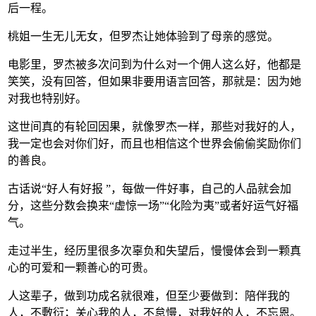
后一程。
桃姐一生无儿无女，但罗杰让她体验到了母亲的感觉。
电影里，罗杰被多次问到为什么对一个佣人这么好，他都是
笑笑，没有回答，但如果非要用语言回答，那就是：因为她
对我也特别好。
这世间真的有轮回因果，就像罗杰一样，那些对我好的人，
我一定也会对你们好，而且也相信这个世界会偷偷奖励你们
的善良。
古话说“好人有好报 ”，每做一件好事，自己的人品就会加
分，这些分数会换来“虚惊一场”“化险为夷”或者好运气好福
气。
走过半生，经历里很多次辜负和失望后，慢慢体会到一颗真
心的可爱和一颗善心的可贵。
人这辈子，做到功成名就很难，但至少要做到：陪伴我的
人，不敷衍；关心我的人，不怠慢，对我好的人，不忘恩。