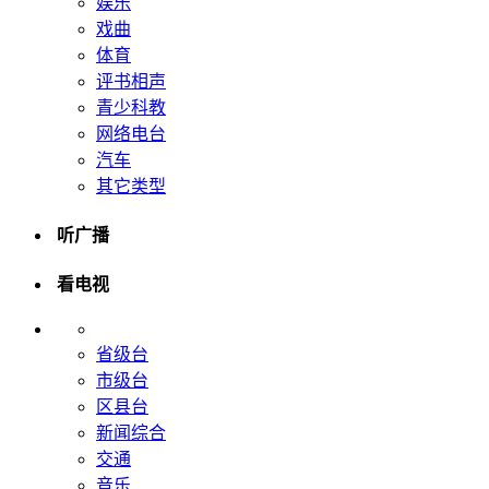
娱乐
戏曲
体育
评书相声
青少科教
网络电台
汽车
其它类型
听广播
看电视
省级台
市级台
区县台
新闻综合
交通
音乐