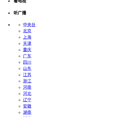
看电视
听广播
中央台
北京
上海
天津
重庆
广东
四川
山东
江苏
浙江
河南
河北
辽宁
安徽
湖南