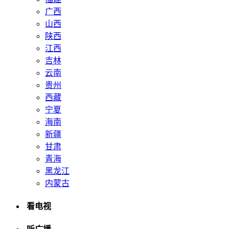
广西
山西
陕西
江西
吉林
云南
贵州
西藏
宁夏
海南
新疆
甘肃
青海
黑龙江
内蒙古
看电视