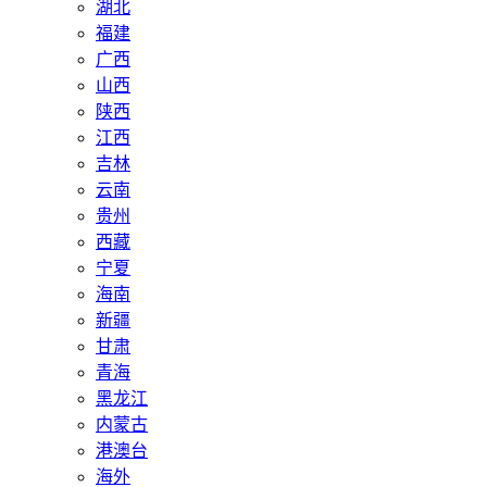
湖北
福建
广西
山西
陕西
江西
吉林
云南
贵州
西藏
宁夏
海南
新疆
甘肃
青海
黑龙江
内蒙古
港澳台
海外