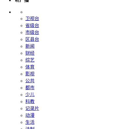
听广播
卫视台
省级台
市级台
区县台
新闻
财经
综艺
体育
影视
公共
都市
少儿
科教
记录片
动漫
生活