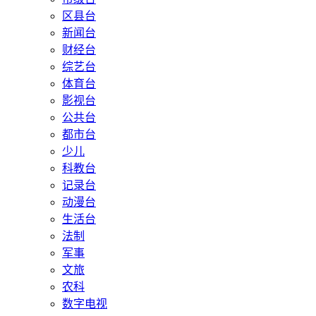
区县台
新闻台
财经台
综艺台
体育台
影视台
公共台
都市台
少儿
科教台
记录台
动漫台
生活台
法制
军事
文旅
农科
数字电视