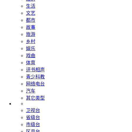
生活
文艺
都市
故事
旅游
乡村
娱乐
戏曲
体育
评书相声
青少科教
网络电台
汽车
其它类型
卫视台
省级台
市级台
区县台