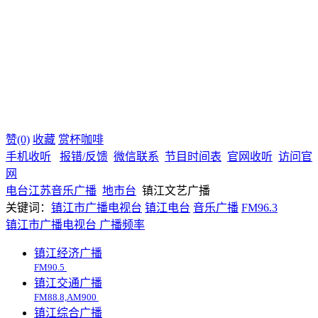
赞(0)
收藏
赏杯咖啡
手机收听
报错/反馈
微信联系
节目时间表
官网收听
访问官
网
电台
江苏
音乐广播
地市台
镇江文艺广播
关键词：
镇江市广播电视台
镇江电台
音乐广播
FM96.3
镇江市广播电视台
广播频率
镇江经济广播
FM90.5
镇江交通广播
FM88.8,AM900
镇江综合广播