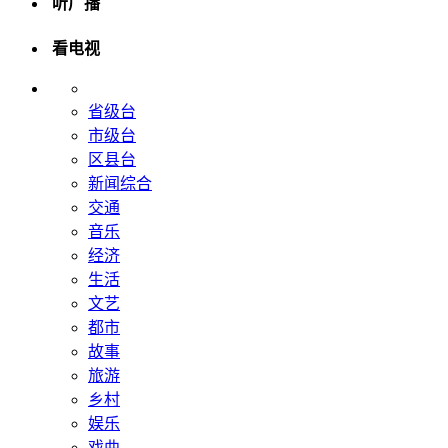
听广播
看电视
省级台
市级台
区县台
新闻综合
交通
音乐
经济
生活
文艺
都市
故事
旅游
乡村
娱乐
戏曲